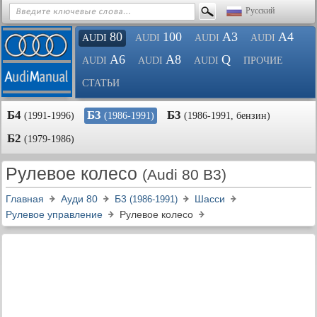
Русский
80
100
A3
A4
AUDI
AUDI
AUDI
AUDI
A6
A8
Q
AUDI
AUDI
AUDI
ПРОЧИЕ
СТАТЬИ
Б4
Б3
Б3
(1991-1996)
(1986-1991)
(1986-1991, бензин)
Б2
(1979-1986)
Рулевое колесо
(Audi 80 B3)
Главная
Ауди 80
Б3
Шасси
(1986-1991)
Рулевое управление
Рулевое колесо