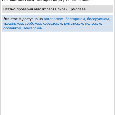
Оригинальная статья размещена на ресурсе: AudiManual.ru
Статью проверил автоэксперт
Елисей Ермолаев
Эта статья доступна на
английском
,
болгарском
,
белорусском
,
украинском
,
сербском
,
хорватском
,
румынском
,
польском
,
словацком
,
венгерском