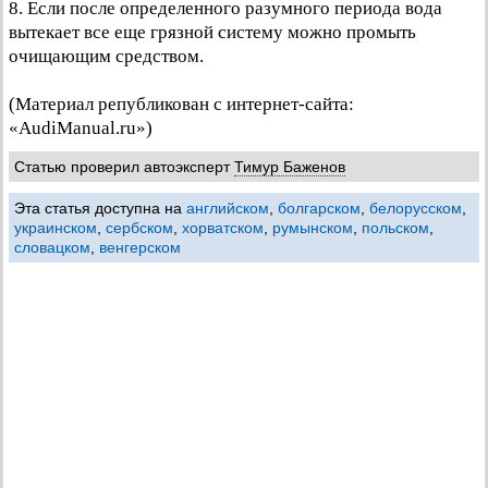
8. Если после определенного разумного периода вода
вытекает все еще грязной систему можно промыть
очищающим средством.
(Материал републикован с интернет-сайта:
«AudiManual.ru»)
Статью проверил автоэксперт
Тимур Баженов
Эта статья доступна на
английском
,
болгарском
,
белорусском
,
украинском
,
сербском
,
хорватском
,
румынском
,
польском
,
словацком
,
венгерском