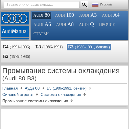
Русский
80
100
A3
A4
AUDI
AUDI
AUDI
AUDI
A6
A8
Q
AUDI
AUDI
AUDI
ПРОЧИЕ
СТАТЬИ
Б4
Б3
Б3
(1991-1996)
(1986-1991)
(1986-1991, бензин)
Б2
(1979-1986)
Промывание системы охлаждения
(Audi 80 B3)
Главная
Ауди 80
Б3
(1986-1991, бензин)
Силовой агрегат
Система охлаждения
Промывание системы охлаждения