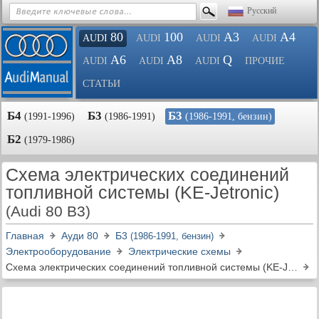
Русский
80
100
A3
A4
AUDI
AUDI
AUDI
AUDI
A6
A8
Q
AUDI
AUDI
AUDI
ПРОЧИЕ
СТАТЬИ
Б4
Б3
Б3
(1991-1996)
(1986-1991)
(1986-1991, бензин)
Б2
(1979-1986)
Схема электрических соединений
топливной системы (KE-Jetronic)
(Audi 80 B3)
Главная
Ауди 80
Б3
(1986-1991, бензин)
Электрооборудование
Электрические схемы
Схема электрических соединений топливной системы (KE-Jetronic)