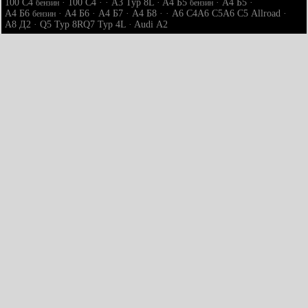
100 С4
·
100 С4
· ·
A3 Typ 8L
·
A4 Б5
·
A4 Б5
·
бензин
бензин
A4 Б6
·
A4 Б6
·
A4 Б7
·
A4 Б8
· ·
A6 С4
A6 С5
A6 С5 Allroad
·
бензин
A8 Д2
·
Q5 Typ 8R
Q7 Typ 4L
·
Audi А2