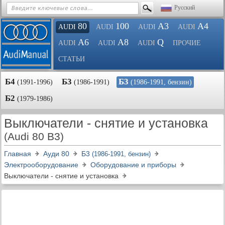
Русский
80
100
A3
A4
AUDI
AUDI
AUDI
AUDI
A6
A8
Q
AUDI
AUDI
AUDI
ПРОЧИЕ
СТАТЬИ
Б4
Б3
Б3
(1991-1996)
(1986-1991)
(1986-1991, бензин)
Б2
(1979-1986)
Выключатели - снятие и установка
(Audi 80 B3)
Главная
Ауди 80
Б3
(1986-1991, бензин)
Электрооборудование
Оборудование и приборы
Выключатели - снятие и установка