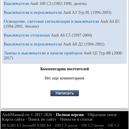
Выключатели
Audi 100 С3 (1982-1990, дизель)
Выключатели и переключатели
Audi A3 Typ 8L (1996-2003)
Освещение, световая сигнализация и выключатели
Audi A4 Б5
(1994-2001, бензин)
Выключатели отопления
Audi A6 С5 (1997-2004)
Выключатели и переключатели
Audi A8 Д2 (1994-2002)
Лампы и выключатели в панели приборов
Audi Q5 Typ 8R (2008-
2017)
Комментарии посетителей
Нет еще комментариев
AudiManual.ru © 2017-2026
·
Полная версия
·
Обратная связь
·
Карта сайта
·
Поиск по сайту
·
Новости и статьи
80 Б2
80 Б3
80 Б3
80 Б4
·
100 С3
·
100 С3
·
100 С3
·
бензин
дизель
бензин