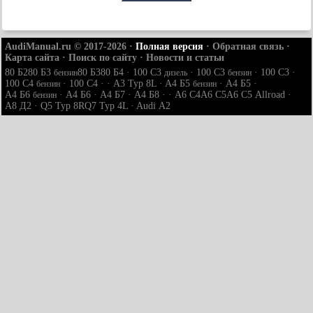
AudiManual.ru © 2017-2026
·
Полная версия
·
Обратная связь
·
Карта сайта
·
Поиск по сайту
·
Новости и статьи
80 Б2
80 Б3
80 Б3
80 Б4
·
100 С3
·
100 С3
·
100 С3
·
бензин
дизель
бензин
100 С4
·
100 С4
· ·
A3 Typ 8L
·
A4 Б5
·
A4 Б5
·
бензин
бензин
A4 Б6
·
A4 Б6
·
A4 Б7
·
A4 Б8
· ·
A6 С4
A6 С5
A6 С5 Allroad
·
бензин
A8 Д2
·
Q5 Typ 8R
Q7 Typ 4L
·
Audi А2