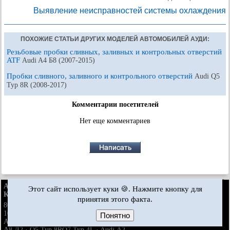
Выявление неисправностей системы охлаждения
ПОХОЖИЕ СТАТЬИ ДРУГИХ МОДЕЛЕЙ АВТОМОБИЛЕЙ АУДИ:
Резьбовые пробки сливных, заливных и контрольных отверстий
ATF
Audi A4 Б8 (2007-2015)
Пробки сливного, заливного и контрольного отверстий
Audi Q5
Typ 8R (2008-2017)
Комментарии посетителей
Нет еще комментариев
AudiManual.ru © 2017-2026
·
Полная версия
·
Обратная связь
·
Этот сайт использует куки 🍪. Нажмите кнопку для
Карта сайта
·
Поиск по сайту
·
Новости и статьи
принятия этого факта.
80 Б2
80 Б3
80 Б3
80 Б4
·
100 С3
·
100 С3
·
100 С3
·
бензин
дизель
бензин
100 С4
·
100 С4
· ·
A3 Typ 8L
·
A4 Б5
·
A4 Б5
·
бензин
бензин
Понятно
A4 Б6
·
A4 Б6
·
A4 Б7
·
A4 Б8
· ·
A6 С4
A6 С5
A6 С5 Allroad
·
бензин
A8 Д2
·
Q5 Typ 8R
Q7 Typ 4L
·
Audi А2