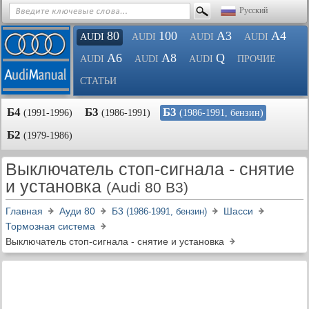
Русский
80
100
A3
A4
AUDI
AUDI
AUDI
AUDI
A6
A8
Q
AUDI
AUDI
AUDI
ПРОЧИЕ
СТАТЬИ
Б4
Б3
Б3
(1991-1996)
(1986-1991)
(1986-1991, бензин)
Б2
(1979-1986)
Выключатель стоп-сигнала - снятие
и установка
(Audi 80 B3)
Главная
Ауди 80
Б3
Шасси
(1986-1991, бензин)
Тормозная система
Выключатель стоп-сигнала - снятие и установка