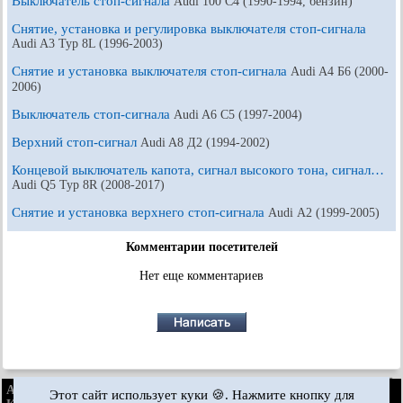
Выключатель стоп-сигнала
Audi 100 С4 (1990-1994, бензин)
Снятие, установка и регулировка выключателя стоп-сигнала
Audi A3 Typ 8L (1996-2003)
Снятие и установка выключателя стоп-сигнала
Audi A4 Б6 (2000-
2006)
Выключатель стоп-сигнала
Audi A6 С5 (1997-2004)
Верхний стоп-сигнал
Audi A8 Д2 (1994-2002)
Концевой выключатель капота, сигнал высокого тона, сигнал…
Audi Q5 Typ 8R (2008-2017)
Снятие и установка верхнего стоп-сигнала
Audi А2 (1999-2005)
Комментарии посетителей
Нет еще комментариев
AudiManual.ru © 2017-2026
·
Полная версия
·
Обратная связь
·
Этот сайт использует куки 🍪. Нажмите кнопку для