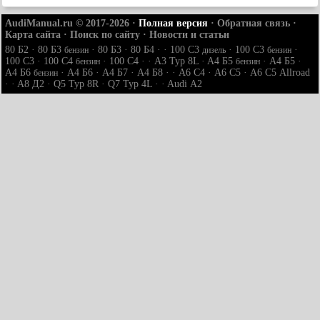
AudiManual.ru © 2017-2026
·
Полная версия
·
Обратная связь
·
Карта сайта
·
Поиск по сайту
·
Новости и статьи
80 Б2
·
80 Б3
·
80 Б3
·
80 Б4
· ·
100 С3
·
100 С3
·
бензин
дизель
бензин
100 С3
·
100 С4
·
100 С4
· ·
A3 Typ 8L
·
A4 Б5
·
A4 Б5
·
бензин
бензин
A4 Б6
·
A4 Б6
·
A4 Б7
·
A4 Б8
· ·
A6 С4
·
A6 С5
·
A6 С5 Allroad
бензин
· ·
A8 Д2
·
Q5 Typ 8R
·
Q7 Typ 4L
· ·
Audi А2