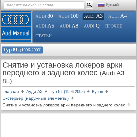
Русский
80
100
A3
A4
AUDI
AUDI
AUDI
AUDI
A6
A8
Q
AUDI
AUDI
AUDI
ПРОЧИЕ
СТАТЬИ
Typ 8L
(1996-2003)
Снятие и установка локеров арки
переднего и заднего колес
(Audi A3
8L)
Главная
Ауди A3
Typ 8L
Кузов
(1996-2003)
Экстерьер (наружные элементы)
Снятие и установка локеров арки переднего и заднего колес