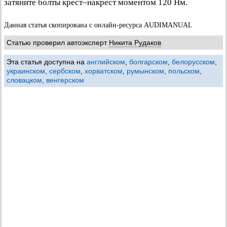
затяните болты крест–накрест моментом 120 Нм.
Данная статья скопирована с онлайн-ресурса AUDIMANUAL
Статью проверил автоэксперт
Никита Рудаков
Эта статья доступна на
английском
,
болгарском
,
белорусском
,
украинском
,
сербском
,
хорватском
,
румынском
,
польском
,
словацком
,
венгерском