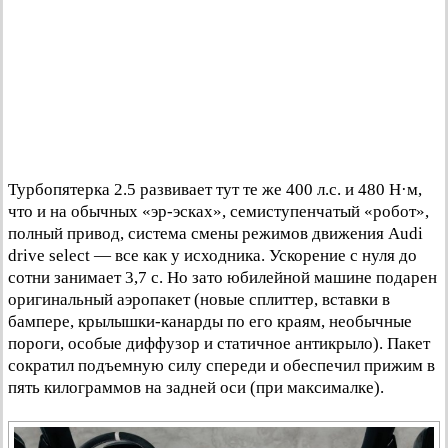
Турбопятерка 2.5 развивает тут те же 400 л.с. и 480 Н·м,
что и на обычных «эр-эсках», семиступенчатый «робот»,
полный привод, система смены режимов движения Audi
drive select — все как у исходника. Ускорение с нуля до
сотни занимает 3,7 с. Но зато юбилейной машине подарен
оригинальный аэропакет (новые сплиттер, вставки в
бампере, крылышки-канарды по его краям, необычные
пороги, особые диффузор и статичное антикрыло). Пакет
сократил подъемную силу спереди и обеспечил прижим в
пять килограммов на задней оси (при максималке).