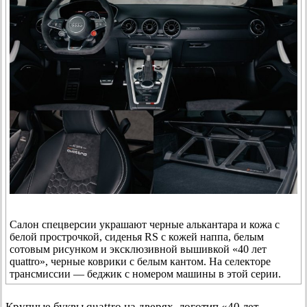
Салон спецверсии украшают черные алькантара и кожа с
белой прострочкой, сиденья RS с кожей наппа, белым
сотовым рисунком и эксклюзивной вышивкой «40 лет
quattro», черные коврики с белым кантом. На селекторе
трансмиссии — беджик с номером машины в этой серии.
Крупные буквы quattro на дверях, логотип «40 лет