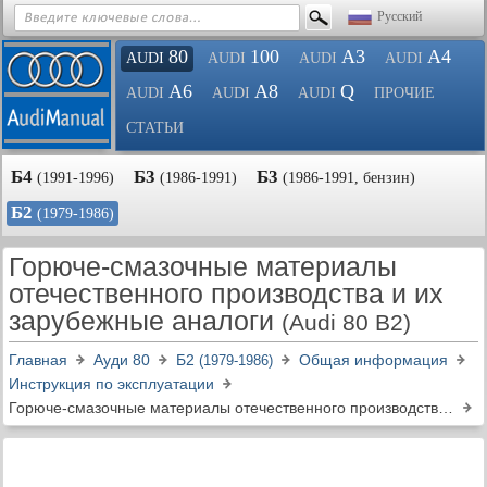
Русский
80
100
A3
A4
AUDI
AUDI
AUDI
AUDI
A6
A8
Q
AUDI
AUDI
AUDI
ПРОЧИЕ
СТАТЬИ
Б4
Б3
Б3
(1991-1996)
(1986-1991)
(1986-1991, бензин)
Б2
(1979-1986)
Горюче-смазочные материалы
отечественного производства и их
зарубежные аналоги
(Audi 80 B2)
Главная
Ауди 80
Б2
Общая информация
(1979-1986)
Инструкция по эксплуатации
Горюче-смазочные материалы отечественного производства и их зарубежные аналоги