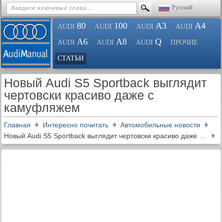
Русский
80
100
A3
A4
AUDI
AUDI
AUDI
AUDI
A6
A8
Q
AUDI
AUDI
AUDI
ПРОЧИЕ
СТАТЬИ
Новый Audi S5 Sportback выглядит
чертовски красиво даже с
камуфляжем
Главная
Интересно почитать
Автомобильные новости
Новый Audi S5 Sportback выглядит чертовски красиво даже с камуфляжем