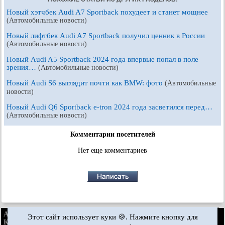
Новый хэтчбек Audi A7 Sportback похудеет и станет мощнее
(Автомобильные новости)
Новый лифтбек Audi A7 Sportback получил ценник в России
(Автомобильные новости)
Новый Audi A5 Sportback 2024 года впервые попал в поле
зрения…
(Автомобильные новости)
Новый Audi S6 выглядит почти как BMW: фото
(Автомобильные
новости)
Новый Audi Q6 Sportback e-tron 2024 года засветился перед…
(Автомобильные новости)
Комментарии посетителей
Нет еще комментариев
AudiManual.ru © 2017-2026
·
Полная версия
·
Обратная связь
·
Этот сайт использует куки 🍪. Нажмите кнопку для
Карта сайта
·
Поиск по сайту
·
Новости и статьи